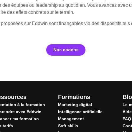
n des équipes ou leadership au quotidien. Vous avancez avec 
re des effets concrets sur le terrain.
 proposées sur Eddwin sont finançables via des dispositifs tels
Nos coachs
essources
Formations
Blo
entation à la formation
Marketing digital
Le m
prendre avec Eddwin
Intelligence artificielle
Aide
ancer ma formation
Management
FAQ
 tarifs
Soft skills
Cont