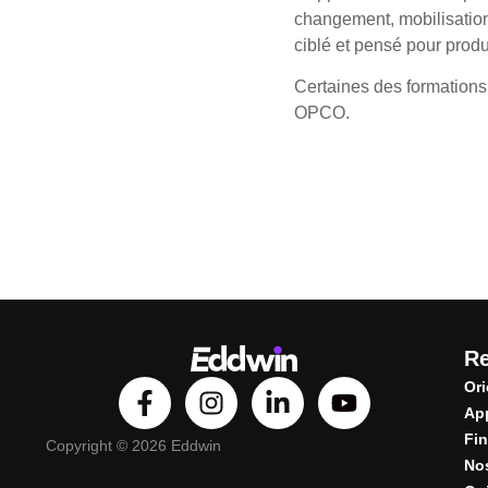
changement, mobilisatio
ciblé et pensé pour produi
Certaines des formations
OPCO.
R
Ori
Ap
Fin
Copyright © 2026 Eddwin
Nos