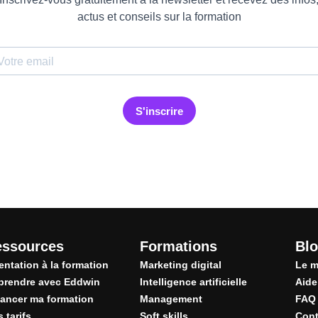
essources
Formations
Blo
entation à la formation
Marketing digital
Le m
prendre avec Eddwin
Intelligence artificielle
Aide
ancer ma formation
Management
FAQ
 tarifs
Soft skills
Cont